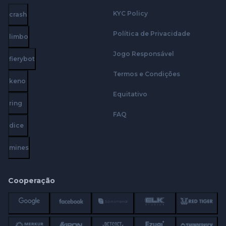
KYC Policy
crash
Política de Privacidade
limbo
Jogo Responsável
fierybot
Termos e Condições
keno
Equitativo
ring
FAQ
dice
mines
Cooperação