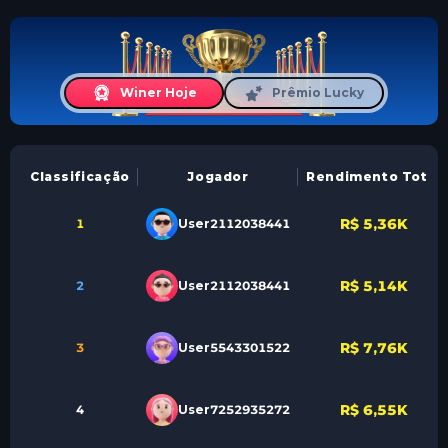
Winer Hoje
Prêmio Lucky
Classificação
Jogador
Rendimento Total
R$ 5,36K
1
User2112038441
R$ 5,14K
2
User2112038441
R$ 7,76K
3
User5543301522
R$ 6,55K
4
User7252935272