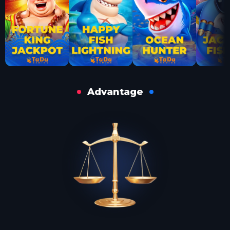
Advantage