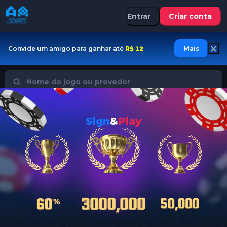
Entrar
Criar conta
Convide um amigo para ganhar até
R$ 12
Mais
Sign
&
Play